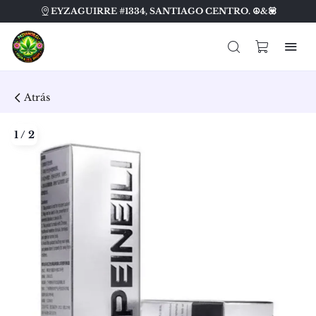
EYZAGUIRRE #1334, SANTIAGO CENTRO. ☮️&💟
Atrás
1
/
2