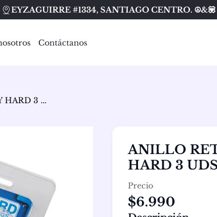
EYZAGUIRRE #1334, SANTIAGO CENTRO. ☮️&💟
nosotros
Contáctanos
HARD 3 ...
ANILLO RETARDANTE STAY
HARD 3 UD
Precio
$6.990