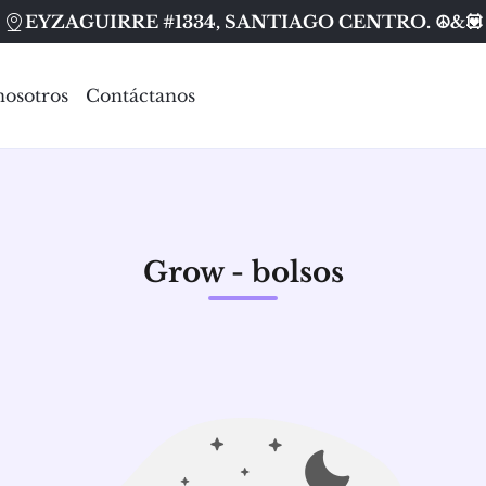
EYZAGUIRRE #1334, SANTIAGO CENTRO. ☮️&💟
nosotros
Contáctanos
Grow - bolsos